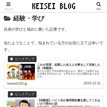
当サイトは、広告／PR等が表示されます。
メニュー
検索
経験・学び
自身の学びと戒めに書いた記事です。
似たようなことで、悩まれている方のお役に立てば幸いで
す。
これが現実：起業した友人と仕事をして失敗した
話（体験談）
皆さんの周りで学生時代の友人から「独立して起業するか
ら仕事を手伝わないか」と声をかけられた経験はありませ
んか。
2019.12.31
keisei2155.jp
【体験談】バイト先が雇用契約書を渡してくれな
いので辞めた話
令和の時代、雇用契約書や労働条件通知書に関するトラブ