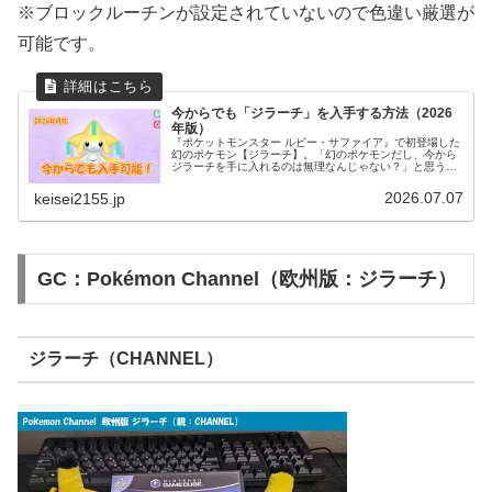
※ブロックルーチンが設定されていないので色違い厳選が
可能です。
今からでも「ジラーチ」を入手する方法（2026
年版）
『ポケットモンスター ルビー・サファイア』で初登場した
幻のポケモン【ジラーチ】。「幻のポケモンだし、今から
ジラーチを手に入れるのは無理なんじゃない？」と思う方
もいるかもしれません。実は、2026年現在でも正規の方法
でジラーチを入手できます。...
2026.07.07
keisei2155.jp
GC：Pokémon Channel（欧州版：ジラーチ）
ジラーチ（CHANNEL）