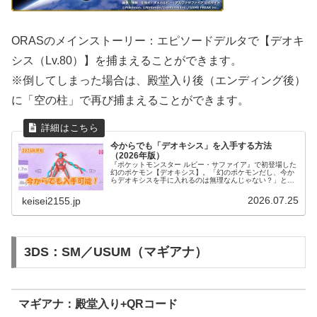
ORASのメインストーリー：エピソードデルタで【デオキ
シス（Lv.80）】を捕まえることができます。
※倒してしまった場合は、殿堂入り後（エンディング後）
に「空の柱」で再び捕まえることができます。
今からでも「デオキシス」を入手する方法
（2026年版）
『ポケットモンスター ルビー・サファイア』で初登場した
幻のポケモン【デオキシス】。「幻のポケモンだし、今か
らデオキシスを手に入れるのは無理なんじゃない？」と思
う方もいるかもしれません。実は、2026年現在でも正規の
方法でデオキシスを入手でき...
2026.07.25
keisei2155.jp
3DS：SM／USUM（マギアナ）
マギアナ：殿堂入り+QRコード