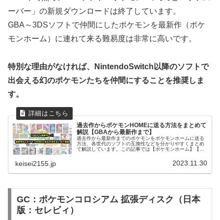
ーバー」の新規ダウンロードは終了しています。
GBA～3DSソフトで仲間にしたポケモンを最新作（ポケ
モンホーム）に連れて来る難易度は非常に高いです。
特別な理由がなければ、NintendoSwitch以降のソフトで
出会える幻のポケモンたちを仲間にすることを推奨しま
す。
過去作からポケモンHOMEに送る方法をまとめて
解説【GBAから最新作まで】
過去作から最新作までのポケモンをポケモンホームに送る
方法、各世代のソフトの互換性などを分かりやすくまとめ
て解説しています。この記事では【ポケモンホーム】【ポ
ケモンバンク】【ポケムーバー】【ポケシフター】【パル
パーク】【Switchソフト】【...
2023.11.30
keisei2155.jp
GC：ポケモンコロシアム 拡張ディスク（日本
版：セレビィ）