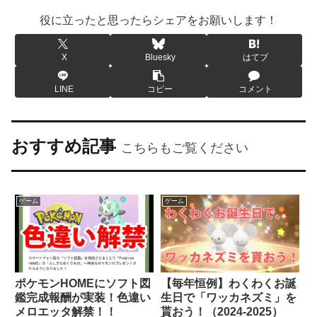
役に立ったと思ったらシェアをお願いします！
X
Bluesky
はてブ
LINE
コピー
コメント
おすすめ記事
こちらもご覧ください
ゲーム
ゲーム
ポケモンHOMEにソフト図
【毎年恒例】わくわくお誕
鑑完成報酬が実装！色違い
生日で「ワッカネズミ」を
メロエッタ解禁！！
貰おう！（2024-2025）