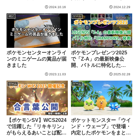
2024.10.16
2024.12.29
雑記
ゲーム
ポケモンセンターオンライ
ポケモンプレゼンツ2025
ンのミニゲームの賞品が届
で「Z-A」の最新映像公
きました
開、バトルに特化した
「CHAMPIONS」発表！
2023.11.03
2025.02.28
ゲーム
ゲーム
【ポケモンSV】WCS2024
ポケットモンスター「ウイ
で活躍した「リキキリン」
ンド・ウェーブ」で登場・
がもらえるあいことば配布
内定したポケモンをまとめ
開始！※受取り期間に注意
て紹介（2026）