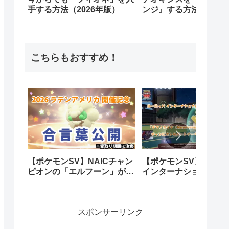
手する方法（2026年版）
ンジ』する方法｜全作
所・手順まとめ
こちらもおすすめ！
【ポケモンSV】NAICチャン
【ポケモンSV】ヨーロ
ピオンの「エルフーン」がも
インターナショナル チ
らえるあいことば配布開始！
ピオンシップス2024で
ツノカイナ」が貰える
が…
スポンサーリンク