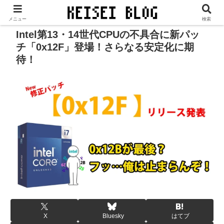
当サイトは、広告／PR等が表示されます。
メニュー
検索
Intel第13・14世代CPUの不具合に新パッ
チ「0x12F」登場！さらなる安定化に期
待！
X
Bluesky
はてブ