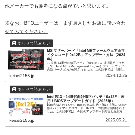
他メーカーでも参考になる点が多いと思います。
※なお、BTOユーザーは、まず購入したお店に問い合わ
せてみてください。
MSIマザーボード「Intel MEファームウェア＆マ
イクロコード 0x12B」アップデート方法（2024
年）
13世代/14世代の修正パッチ「0x12B」の提供開始に合わ
せて、Intel ME（Management Engine）ファームウェア
の新バージョンが公開されました。この記事では、MSIマ
ザーボードを例にアップデートの方法を簡単に紹介しま...
2024.10.25
keisei2155.jp
Intel第13・14世代向け修正パッチ「0x12F」適
用！BIOSアップデートガイド（2025年）
以前告知されていた、Intelの第13世代・第14世代CPU向け
修正パッチマイクロコード「0x12F」の提供が開始されま
した。この記事では、今回のアップデート内容と更新方法
を簡単に紹介します。
2025.05.21
keisei2155.jp